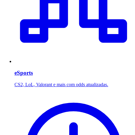
eSports
CS2, LoL, Valorant e mais com odds atualizadas.