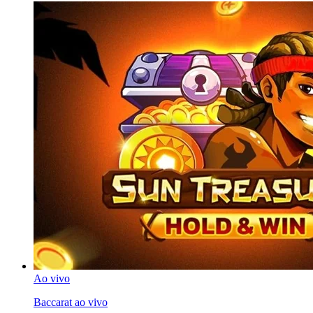
Ao vivo
Baccarat ao vivo