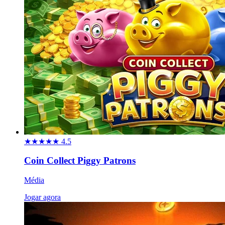
★★★★★
4.5
Coin Collect Piggy Patrons
Média
Jogar agora