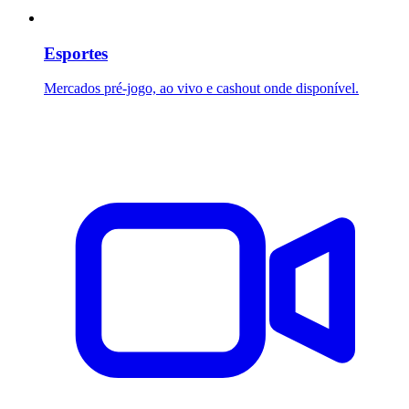
Esportes
Mercados pré-jogo, ao vivo e cashout onde disponível.