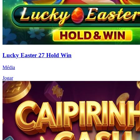
Lucky Easter 27 Hold Win
Média
Jogar