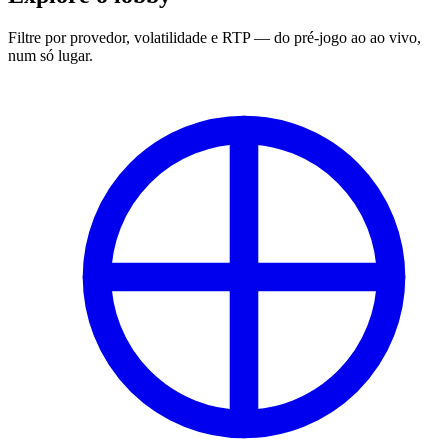
Filtre por provedor, volatilidade e RTP — do pré-jogo ao ao vivo,
num só lugar.