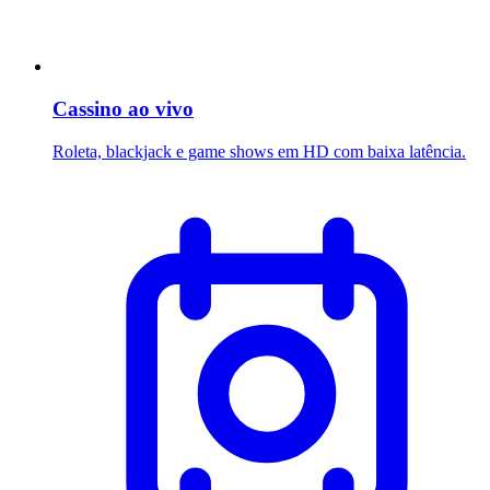
Cassino ao vivo
Roleta, blackjack e game shows em HD com baixa latência.