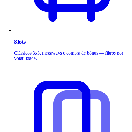
Slots
Clássicos 3x3, megaways e compra de bônus — filtros por
volatilidade.