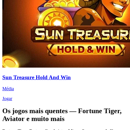
Sun Treasure Hold And Win
Média
Jogar
Os jogos mais quentes — Fortune Tiger,
Aviator e muito mais