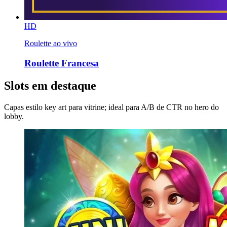
HD
Roulette ao vivo
Roulette Francesa
Slots em destaque
Capas estilo key art para vitrine; ideal para A/B de CTR no hero do
lobby.