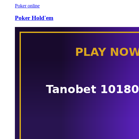
Poker online
Poker Hold'em